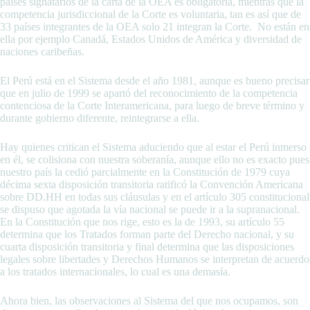
países signatarios de la carta de la OEA es obligatoria, mientras que la
competencia jurisdiccional de la Corte es voluntaria, tan es así que de
33 países integrantes de la OEA solo 21 integran la Corte. No están en
ella por ejemplo Canadá, Estados Unidos de América y diversidad de
naciones caribeñas.
El Perú está en el Sistema desde el año 1981, aunque es bueno precisar
que en julio de 1999 se apartó del reconocimiento de la competencia
contenciosa de la Corte Interamericana, para luego de breve término y
durante gobierno diferente, reintegrarse a ella.
Hay quienes critican el Sistema aduciendo que al estar el Perú inmerso
en él, se colisiona con nuestra soberanía, aunque ello no es exacto pues
nuestro país la cedió parcialmente en la Constitución de 1979 cuya
décima sexta disposición transitoria ratificó la Convención Americana
sobre DD.HH en todas sus cláusulas y en el artículo 305 constitucional
se dispuso que agotada la vía nacional se puede ir a la supranacional.
En la Constitución que nos rige, esto es la de 1993, su artículo 55
determina que los Tratados forman parte del Derecho nacional, y su
cuarta disposición transitoria y final determina que las disposiciones
legales sobre libertades y Derechos Humanos se interpretan de acuerdo
a los tratados internacionales, lo cual es una demasía.
Ahora bien, las observaciones al Sistema del que nos ocupamos, son