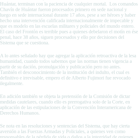
Huántar, terminan con la paciencia de cualquier mortal. Los comandos
Chavín de Huántar fueron procesados primero en sede nacional y
luego en sede internacional durante 17 años, pese a ser héroes y haber
hecho una intervención calificada internacionalmente de impecable y
que es modelo en las escuelas militares y policiales del mundo entero.
El caso del Frontón es terrible pues a quienes debelaron el motín en ése
penal, hace 38 años, siguen procesados y ello por decisiones del
Sistema que se cuestiona.
A lo antes señalado hay que agregar la aplicación retroactiva de la lesa
humanidad, cuando todos sabemos que las normas tienen vigencia a
partir de su dación, promulgación y publicación pero no antes.
También el desconocimiento de la institución del indulto, el cual es
definitivo e irrevisable, empero el de Alberto Fujimori fue revocado
ilegalmente.
En adición también se objeta la pretensión de la Comisión de dictar
medidas cautelares, cuando ello es prerrogativa solo de la Corte, en
aplicación de las estipulaciones de la Convención Interamericana de
Derechos Humanos.
Se nota en las resoluciones y sentencias del Sistema, que hay cierta
aversión a las Fuerzas Armadas y Policiales, a quienes ven como
responsables de la pérdida de vida o daños a la integridad de quienes