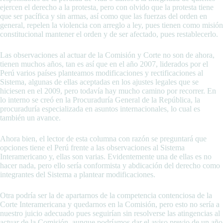
ejercen el derecho a la protesta, pero con olvido que la protesta tiene
que ser pacífica y sin armas, así como que las fuerzas del orden en
general, repelen la violencia con arreglo a ley, pues tienen como misión
constitucional mantener el orden y de ser afectado, pues restablecerlo.
Las observaciones al actuar de la Comisión y Corte no son de ahora,
tienen muchos años, tan es así que en el año 2007, liderados por el
Perú varios países planteamos modificaciones y rectificaciones al
Sistema, algunas de ellas aceptadas en los ajustes legales que se
hiciesen en el 2009, pero todavía hay mucho camino por recorrer. En
lo interno se creó en la Procuraduría General de la República, la
procuraduría especializada en asuntos internacionales, lo cual es
también un avance.
Ahora bien, el lector de esta columna con razón se preguntará que
opciones tiene el Perú frente a las observaciones al Sistema
Interamericano y, ellas son varias. Evidentemente una de ellas es no
hacer nada, pero ello sería conformista y abdicación del derecho como
integrantes del Sistema a plantear modificaciones.
Otra podría ser la de apartarnos de la competencia contenciosa de la
Corte Interamericana y quedarnos en la Comisión, pero esto no sería a
nuestro juicio adecuado pues seguirían sin resolverse las atingencias al
actuar de la Comisión, aunque podríamos dar el aviso previo de un año