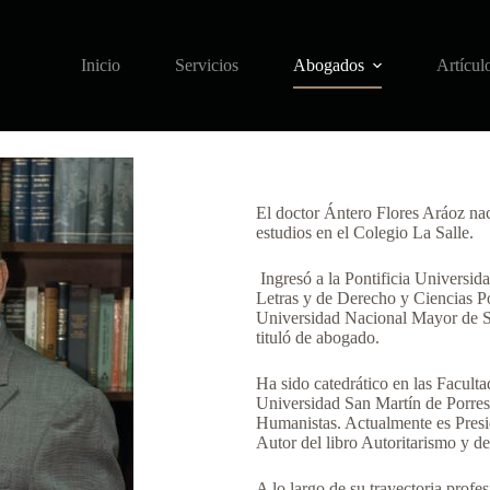
Inicio
Servicios
Abogados
Artícul
El doctor Ántero Flores Aráoz nac
estudios en el Colegio La Salle.
Ingresó a la Pontificia Universid
Letras y de Derecho y Ciencias Po
Universidad Nacional Mayor de S
tituló de abogado.
Ha sido catedrático en las Facult
Universidad San Martín de Porres 
Humanistas. Actualmente es Presi
Autor del libro Autoritarismo y d
A lo largo de su trayectoria profes