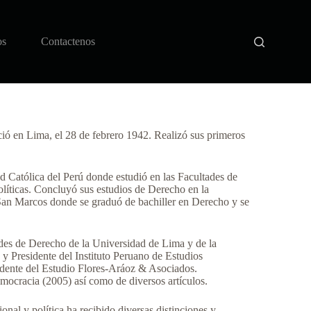
os
Contactenos
ió en Lima, el 28 de febrero 1942. Realizó sus primeros
ad Católica del Perú donde estudió en las Facultades de
líticas. Concluyó sus estudios de Derecho en la
an Marcos donde se graduó de bachiller en Derecho y se
ades de Derecho de la Universidad de Lima y de la
y Presidente del Instituto Peruano de Estudios
dente del Estudio Flores-Aráoz & Asociados.
emocracia (2005) así como de diversos artículos.
ional y política ha recibido diversas distinciones y