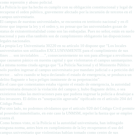
como represión y abuso policial.
La Policía lo que ha hecho es cumplir con su obligación constitucional y legal de
recuperar el orden público, gravemente afectado por la incursión de terceros en el
campus universitario.
El campus de nuestras universidades, se encuentra en territorio nacional y en él
tiene que imperar la ley y el orden y, no pensar que las universidades gozan de
status de extraterritorialidad como son las embajadas. Pues no señor, están en suelo
nacional y para ellas también son de cumplimiento obligatorio las disposiciones
legales nacionales.
La propia Ley Universitaria 30220 en su artículo 10 dispone que “Los locales
universitarios son utilizados EXCLUSIVAMENTE para el cumplimiento de sus
fines … son inviolables ….”, consecuentemente no son para albergar a revoltosos
que causaron pánico en nuestra capital y que violentaron el campus sanmarquino.
La misma norma citada agrega que “La Policía Nacional y el Ministerio Público
solo pueden ingresar al campus universitario por mandato judicial o a petición del
rector… salvo cuando se haya declarado el estado de emergencia, se produzca un
delito flagrante o haya peligro inminente de su perpetración”.
En el caso que comentamos estaba vigente el estado de emergencia, la autoridad
universitaria denunció la violación del campus y, hubo flagrante delito, o sea
existieron todas las motivaciones para que pudiera ingresar la policía a desalojar a
los invasores. El delito es “usurpación agravada” tipificado en el artículo 204 del
Código Penal.
Por otro lado, no podemos olvidarnos que el artículo 920 del Código Civil permite
al poseedor inmobiliario, en este caso la UNMSM, repeler la fuerza que se emplee
contra él.
Como hemos visto, ni la Policía ni la autoridad universitaria, han infringido
ninguna norma, antes bien en cumplimiento de la ley recuperaron el uso del
campus universitario que violentistas habían tomado como centro de sus