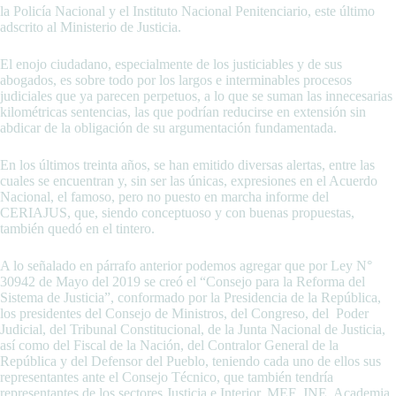
la Policía Nacional y el Instituto Nacional Penitenciario, este último
adscrito al Ministerio de Justicia.
El enojo ciudadano, especialmente de los justiciables y de sus
abogados, es sobre todo por los largos e interminables procesos
judiciales que ya parecen perpetuos, a lo que se suman las innecesarias
kilométricas sentencias, las que podrían reducirse en extensión sin
abdicar de la obligación de su argumentación fundamentada.
En los últimos treinta años, se han emitido diversas alertas, entre las
cuales se encuentran y, sin ser las únicas, expresiones en el Acuerdo
Nacional, el famoso, pero no puesto en marcha informe del
CERIAJUS, que, siendo conceptuoso y con buenas propuestas,
también quedó en el tintero.
A lo señalado en párrafo anterior podemos agregar que por Ley N°
30942 de Mayo del 2019 se creó el “Consejo para la Reforma del
Sistema de Justicia”, conformado por la Presidencia de la República,
los presidentes del Consejo de Ministros, del Congreso, del Poder
Judicial, del Tribunal Constitucional, de la Junta Nacional de Justicia,
así como del Fiscal de la Nación, del Contralor General de la
República y del Defensor del Pueblo, teniendo cada uno de ellos sus
representantes ante el Consejo Técnico, que también tendría
representantes de los sectores Justicia e Interior, MEF, JNE, Academia