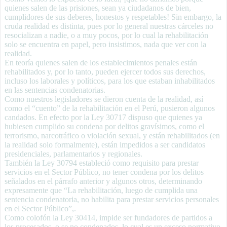
quienes salen de las prisiones, sean ya ciudadanos de bien,
cumplidores de sus deberes, honestos y respetables! Sin embargo, la
cruda realidad es distinta, pues por lo general nuestras cárceles no
resocializan a nadie, o a muy pocos, por lo cual la rehabilitación
solo se encuentra en papel, pero insistimos, nada que ver con la
realidad.
En teoría quienes salen de los establecimientos penales están
rehabilitados y, por lo tanto, pueden ejercer todos sus derechos,
incluso los laborales y políticos, para los que estaban inhabilitados
en las sentencias condenatorias.
Como nuestros legisladores se dieron cuenta de la realidad, así
como el “cuento” de la rehabilitación en el Perú, pusieron algunos
candados. En efecto por la Ley 30717 dispuso que quienes ya
hubiesen cumplido su condena por delitos gravísimos, como el
terrorismo, narcotráfico o violación sexual, y están rehabilitados (en
la realidad solo formalmente), están impedidos a ser candidatos
presidenciales, parlamentarios y regionales.
También la Ley 30794 estableció como requisito para prestar
servicios en el Sector Público, no tener condena por los delitos
señalados en el párrafo anterior y algunos otros, determinando
expresamente que “La rehabilitación, luego de cumplida una
sentencia condenatoria, no habilita para prestar servicios personales
en el Sector Público”,.
Como colofón la Ley 30414, impide ser fundadores de partidos a
los procesados, o se no condenados, lo cual es un exceso normativo